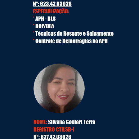
Nº: 623.42.03026
ESPECIALIZAÇÃO:
*
APH - BLS
*
RCP/DEA
*
Técnicas de Resgate e Salvamento
*
Controle de Hemorragias no APH
NOME:
Silvana Goulart Terra
REGISTRO CTILSB-I
Nº: 627.42.03026