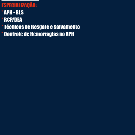
ESPECIALIZAÇÃO:
*
APH - BLS
*
RCP/DEA
*
Técnicas de Resgate e Salvamento
*
Controle de Hemorragias no APH