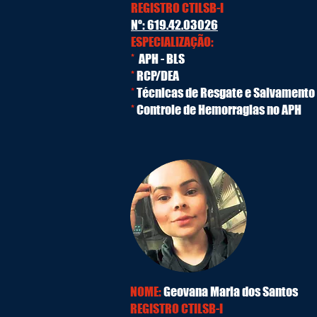
REGISTRO CTILSB-I
Nº: 619.42.03026
ESPECIALIZAÇÃO:
*
APH - BLS
*
RCP/DEA
*
Técnicas de Resgate e Salvamento
*
Controle de Hemorragias no APH
NOME:
Geovana Maria dos Santos
REGISTRO CTILSB-I