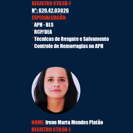
REGISTRO CTILSB-I
Nº: 620.42.03026
ESPECIALIZAÇÃO:
*
APH - BLS
*
RCP/DEA
*
Técnicas de Resgate e Salvamento
*
Controle de Hemorragias no APH
NOME:
Irene Marta Mendes Platão
REGISTRO CTILSB-I