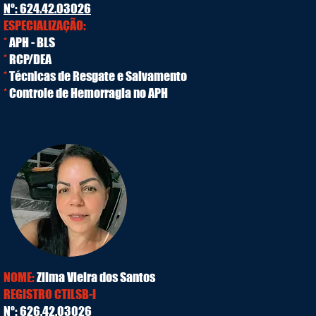
Nº: 624.42.03026
ESPECIALIZAÇÃO:
*
APH - BLS
*
RCP/DEA
*
Técnicas de Resgate e Salvamento
*
Controle de Hemorragia no APH
NOME:
Zilma Vieira dos Santos
REGISTRO CTILSB-I
Nº: 626.42.03026