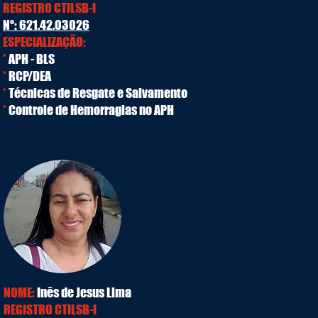
REGISTRO CTILSB-I
Nº: 621.42.03026
ESPECIALIZAÇÃO:
*
APH - BLS
*
RCP/DEA
*
Técnicas de Resgate e Salvamento
*
Controle de Hemorragias no APH
NOME:
Inês de Jesus Lima
REGISTRO CTILSB-I