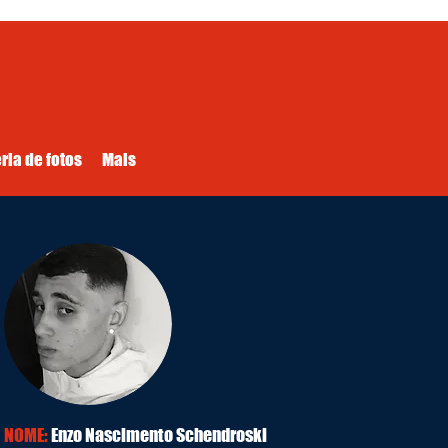
ria de fotos
Mais
NOME:
Enzo Nascimento Schendroski