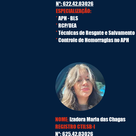
Nº: 622.42.03026
ESPECIALIZAÇÃO:
*
APH - BLS
*
RCP/DEA
*
Técnicas de Resgate e Salvamento
*
Controle de Hemorragias no APH
NOME:
Izadora Maria das Chagas
REGISTRO CTILSB-I
Nº: 625.42.03026