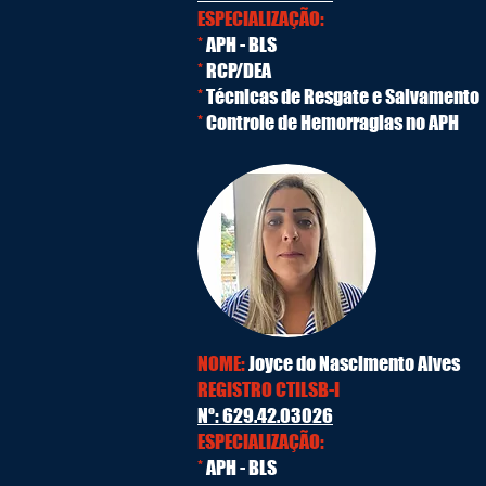
ESPECIALIZAÇÃO:
*
APH - BLS
*
RCP/DEA
*
Técnicas de Resgate e Salvamento
*
Controle de Hemorragias no APH
NOME:
Joyce do Nascimento Alves
REGISTRO CTILSB-I
Nº: 629.42.03026
ESPECIALIZAÇÃO:
*
APH - BLS