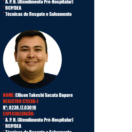
*
A. P. H. (Atendimento Pré-Hospitalar)
*
RCP/DEA
*
Técnicas de Resgate e Salvamento
NOME:
Ellison Takeshi Sacata Dapare
REGISTRO CTILSB-I
Nº:
0238.17.03018
ESPECIALIZAÇÃO:
*
A. P. H. (Atendimento Pré-Hospitalar)
*
RCP/DEA