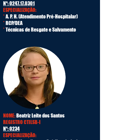
Nº:
0247.17.0301
ESPECIALIZAÇÃO:
*
A. P. H. (Atendimento Pré-Hospitalar)
*
RCP/DEA
*
Técnicas de Resgate e Salvamento
NOME:
Beatriz Leite dos Santos
REGISTRO CTILSB-I
Nº: 0234
ESPECIALIZAÇÃO: