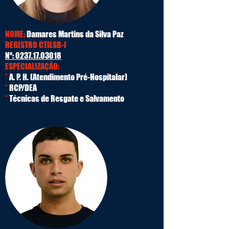
NOME:
Damares Martins da Silva Paz
REGISTRO CTILSB-I
Nº:
0237.17.03018
ESPECIALIZAÇÃO:
*
A. P. H. (Atendimento Pré-Hospitalar)
*
RCP/DEA
*
Técnicas de Resgate e Salvamento