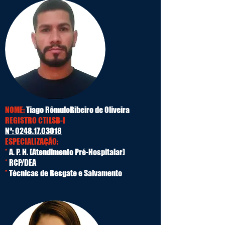
NOME:
Tiago RômuloRibeiro de Oliveira
REGISTRO CTILSB-I
Nº:
0248.17.03018
ESPECIALIZAÇÃO:
*
A. P. H. (Atendimento Pré-Hospitalar)
*
RCP/DEA
*
Técnicas de Resgate e Salvamento