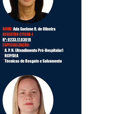
NOME:
Ada Suelane R. de Oliveira
REGISTRO CTILSB-I
Nº:
0233.17.03018
ESPECIALIZAÇÃO:
*
A. P. H. (Atendimento Pré-Hospitalar)
*
RCP/DEA
*
Técnicas de Resgate e Salvamento