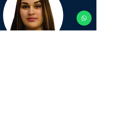
NOME:
Beatriz Santos Santana
REGISTRO CTILSB-I
Nº:
0235.17.03018
ESPECIALIZAÇÃO:
*
A. P. H. (Atendimento Pré-Hospitalar)
*
RCP/DEA
*
Técnicas de Resgate e Salvamento