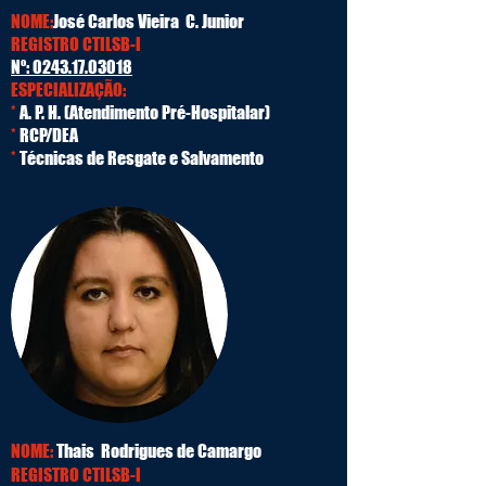
NOME:
José Carlos Vieira C. Junior
REGISTRO CTILSB-I
Nº:
0243.17.03018
ESPECIALIZAÇÃO:
*
A. P. H. (Atendimento Pré-Hospitalar)
*
RCP/DEA
*
Técnicas de Resgate e Salvamento
NOME:
Thais Rodrigues de Camargo
REGISTRO CTILSB-I