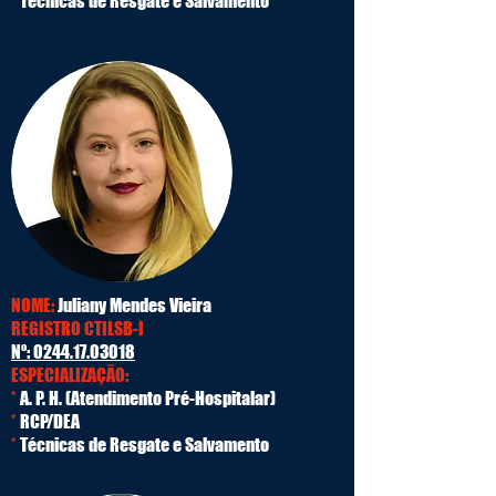
*
Técnicas de Resgate e Salvamento
NOME:
Juliany Mendes Vieira
REGISTRO CTILSB-I
Nº:
0244.17.03018
ESPECIALIZAÇÃO:
*
A. P. H. (Atendimento Pré-Hospitalar)
*
RCP/DEA
*
Técnicas de Resgate e Salvamento