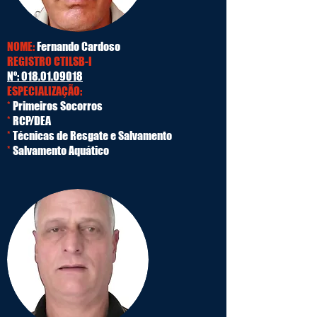
NOME:
Fernando Cardoso
REGISTRO CTILSB-I
Nº:
018.01.09018
ESPECIALIZAÇÃO:
*
Primeiros Socorros
*
RCP/DEA
*
Técnicas de Resgate e Salvamento
*
Salvamento Aquático