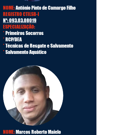
NOME:
Antônio Pinto de Camargo Filho
REGISTRO CTILSB-I
Nº:
093.03.08019
ESPECIALIZAÇÃO:
*
Primeiros Socorros
*
RCP/DEA
*
Técnicas de Resgate e Salvamento
*
Salvamento Aquático
NOME:
Marcos Roberto Maielo