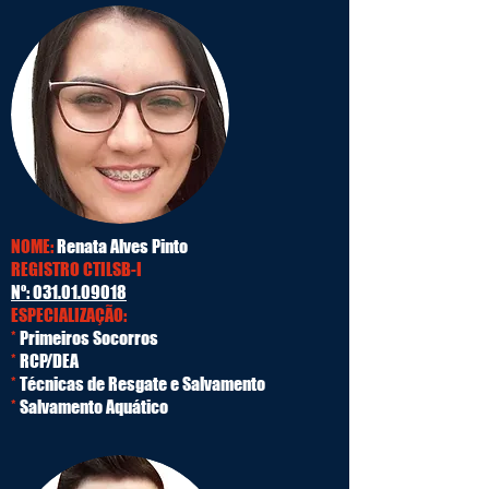
NOME:
Renata Alves Pinto
REGISTRO CTILSB-I
Nº:
031.01.09018
ESPECIALIZAÇÃO:
*
Primeiros Socorros
*
RCP/DEA
*
Técnicas de Resgate e Salvamento
*
Salvamento Aquático