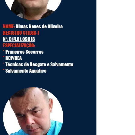
NOME:
Dimas Neves de Oliveira
REGISTRO CTILSB-I
Nº:
014.01.09018
ESPECIALIZAÇÃO:
*
Primeiros Socorros
*
RCP/DEA
*
Técnicas de Resgate e Salvamento
*
Salvamento Aquático