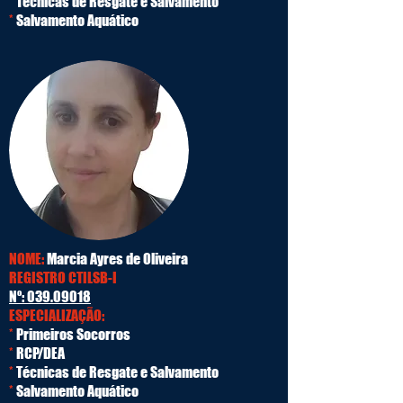
*
Técnicas de Resgate e Salvamento
*
Salvamento Aquático
NOME:
Marcia Ayres de Oliveira
REGISTRO CTILSB-I
Nº:
039.09018
ESPECIALIZAÇÃO:
*
Primeiros Socorros
*
RCP/DEA
*
Técnicas de Resgate e Salvamento
*
Salvamento Aquático