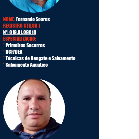
NOME:
Fernando Soares
REGISTRO CTILSB-I
Nº:
019.01.09018
ESPECIALIZAÇÃO:
*
Primeiros Socorros
*
RCP/DEA
*
Técnicas de Resgate e Salvamento
*
Salvamento Aquático