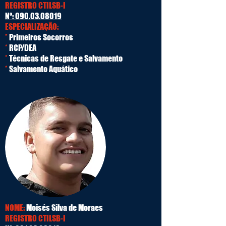
REGISTRO CTILSB-I
Nº:
090.03.08019
ESPECIALIZAÇÃO:
*
Primeiros Socorros
*
RCP/DEA
*
Técnicas de Resgate e Salvamento
*
Salvamento Aquático
NOME:
Moisés Silva de Moraes
REGISTRO CTILSB-I