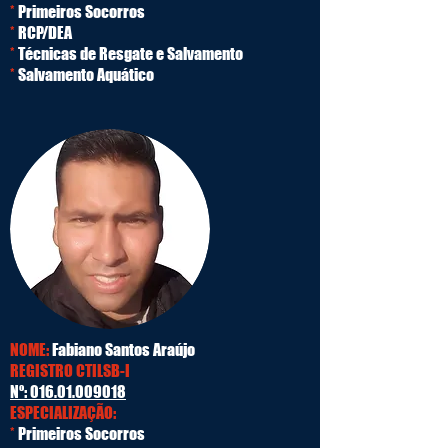
*
Primeiros Socorros
*
RCP/DEA
*
Técnicas de Resgate e Salvamento
*
Salvamento Aquático
NOME:
Fabiano Santos Araújo
REGISTRO CTILSB-I
Nº:
016.01.009018
ESPECIALIZAÇÃO:
*
Primeiros Socorros