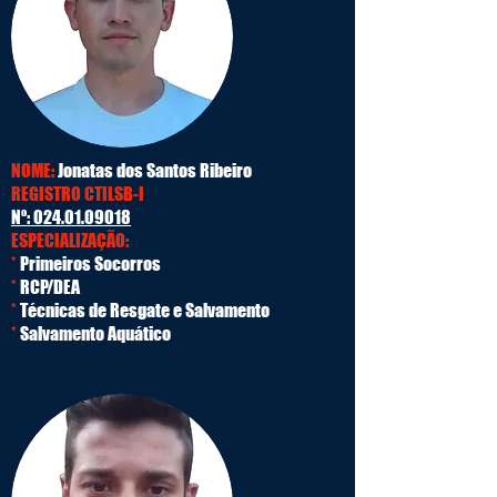
NOME:
Jonatas dos Santos Ribeiro
REGISTRO CTILSB-I
Nº:
024.01.09018
ESPECIALIZAÇÃO:
*
Primeiros Socorros
*
RCP/DEA
*
Técnicas de Resgate e Salvamento
*
Salvamento Aquático