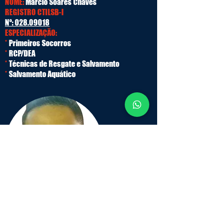
NOME:
Marcio Soares Chaves
REGISTRO CTILSB-I
Nº:
028.09018
ESPECIALIZAÇÃO:
*
Primeiros Socorros
*
RCP/DEA
*
Técnicas de Resgate e Salvamento
*
Salvamento Aquático
NOME:
Mateus Gomes P. Silva
REGISTRO CTILSB-I