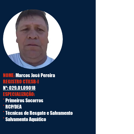
NOME:
Marcos José Pereira
REGISTRO CTILSB-I
Nº:
029.01.09018
ESPECIALIZAÇÃO:
*
Primeiros Socorros
*
RCP/DEA
*
Técnicas de Resgate e Salvamento
*
Salvamento Aquático