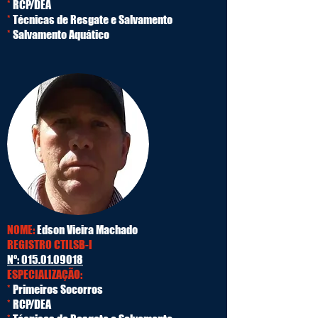
*
RCP/DEA
*
Técnicas de Resgate e Salvamento
*
Salvamento Aquático
NOME:
Edson Vieira Machado
REGISTRO CTILSB-I
Nº:
015.01.09018
ESPECIALIZAÇÃO:
*
Primeiros Socorros
*
RCP/DEA