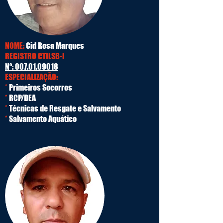
NOME:
Cid Rosa Marques
REGISTRO CTILSB-I
Nº:
007.01.09018
ESPECIALIZAÇÃO:
*
Primeiros Socorros
*
RCP/DEA
*
Técnicas de Resgate e Salvamento
*
Salvamento Aquático