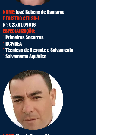
NOME:
José Rubens de Camargo
REGISTRO CTILSB-I
Nº:
025.01.09018
ESPECIALIZAÇÃO:
*
Primeiros Socorros
*
RCP/DEA
*
Técnicas de Resgate e Salvamento
*
Salvamento Aquático