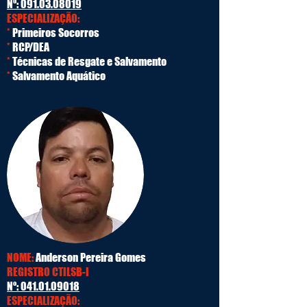
Nº:
091.03.08019
ESPECIALIZAÇÃO:
*
Primeiros Socorros
*
RCP/DEA
*
Técnicas de Resgate e Salvamento
*
Salvamento Aquático
NOME:
Anderson Pereira Gomes
REGISTRO CTILSB-I
Nº:
041.01.09018
ESPECIALIZAÇÃO: