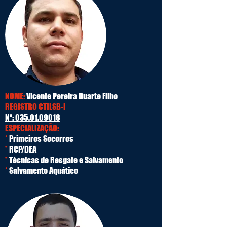
NOME:
Vicente Pereira Duarte Filho
REGISTRO CTILSB-I
Nº:
035.01.09018
ESPECIALIZAÇÃO:
*
Primeiros Socorros
*
RCP/DEA
*
Técnicas de Resgate e Salvamento
*
Salvamento Aquático