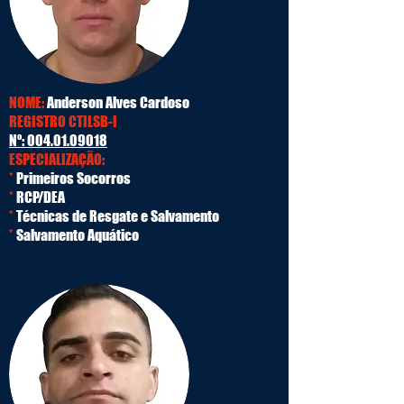
NOME:
Anderson Alves Cardoso
REGISTRO CTILSB-I
Nº:
004.01.09018
ESPECIALIZAÇÃO:
*
Primeiros Socorros
*
RCP/DEA
*
Técnicas de Resgate e Salvamento
*
Salvamento Aquático