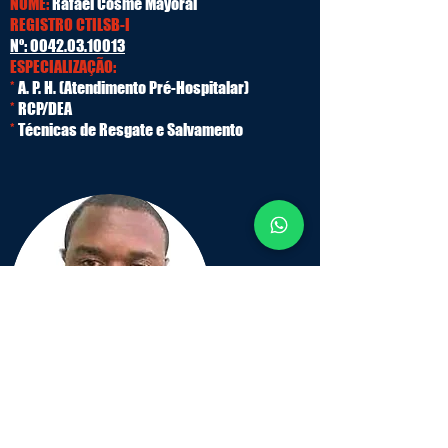
NOME:
Rafael Cosme Mayoral
REGISTRO CTILSB-I
Nº:
0042.03.10013
ESPECIALIZAÇÃO:
*
A. P. H. (Atendimento Pré-Hospitalar)
*
RCP/DEA
*
Técnicas de Resgate e Salvamento
NOME:
Dalvan Alexandre C. Gomes
REGISTRO CTILSB-I