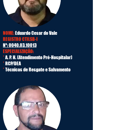
NOME:
Eduardo Cesar do Vale
REGISTRO CTILSB-I
Nº:
0040.03.10013
ESPECIALIZAÇÃO:
*
A. P. H. (Atendimento Pré-Hospitalar)
*
RCP/DEA
*
Técnicas de Resgate e Salvamento