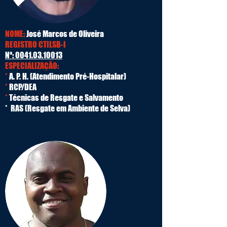
NOME:
José Marcos de Oliveira
REGISTRO CTILSB-I
Nº:
0041.03.10013
ESPECIALIZAÇÃO:
*
A. P. H. (Atendimento Pré-Hospitalar)
*
RCP/DEA
*
Técnicas de Resgate e Salvamento
* RAS (Resgate em Ambiente de Selva)