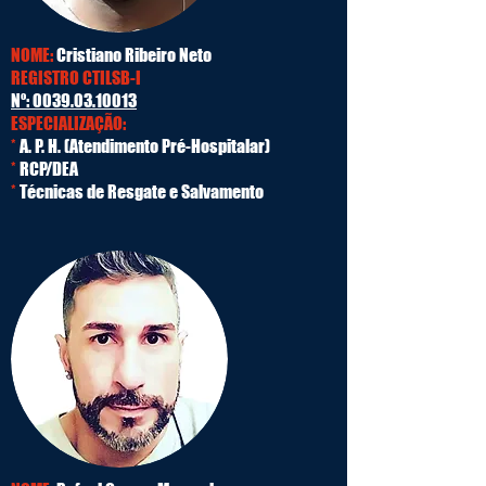
NOME:
Cristiano Ribeiro Neto
REGISTRO CTILSB-I
Nº:
0039.03.10013
ESPECIALIZAÇÃO:
*
A. P. H. (Atendimento Pré-Hospitalar)
*
RCP/DEA
*
Técnicas de Resgate e Salvamento